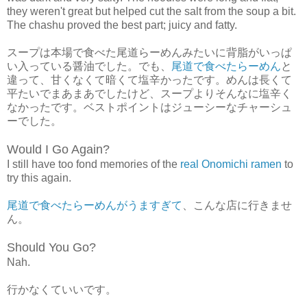
they weren't great but helped cut the salt from the soup a bit.
The chashu proved the best part; juicy and fatty.
スープは本場で食べた尾道らーめんみたいに背脂がいっぱ
い入っている醤油でした。でも、
尾道で食べたらーめん
と
違って、甘くなくて暗くて塩辛かったです。めんは長くて
平たいでまあまあでしたけど、スープよりそんなに塩辛く
なかったです。ベストポイントはジューシーなチャーシュ
ーでした。
Would I Go Again?
I still have too fond memories of the
real Onomichi ramen
to
try this again.
尾道で食べたらーめんがうますぎて
、こんな店に行きませ
ん。
Should You Go?
Nah.
行かなくていいです。