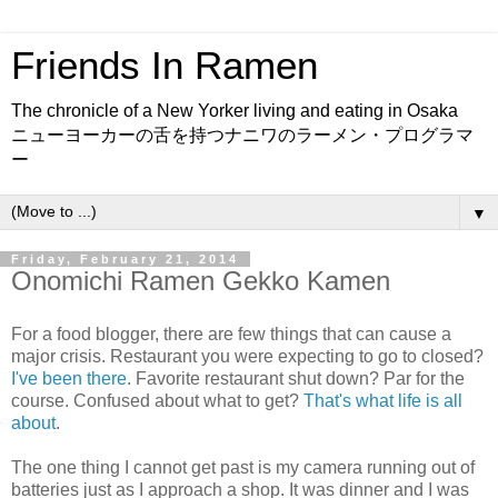
Friends In Ramen
The chronicle of a New Yorker living and eating in Osaka
ニューヨーカーの舌を持つナニワのラーメン・プログラマ
ー
▼
Friday, February 21, 2014
Onomichi Ramen Gekko Kamen
For a food blogger, there are few things that can cause a
major crisis. Restaurant you were expecting to go to closed?
I've been there
. Favorite restaurant shut down? Par for the
course. Confused about what to get?
That's what life is all
about
.
The one thing I cannot get past is my camera running out of
batteries just as I approach a shop. It was dinner and I was