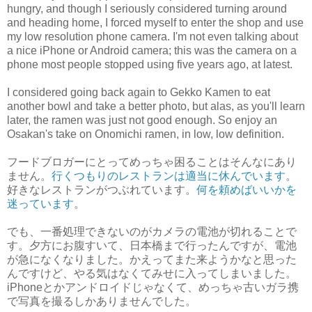
hungry, and though I seriously considered turning around
and heading home, I forced myself to enter the shop and use
my low resolution phone camera. I'm not even talking about
a nice iPhone or Android camera; this was the camera on a
phone most people stopped using five years ago, at latest.
I considered going back again to Gekko Kamen to eat
another bowl and take a better photo, but alas, as you'll learn
later, the ramen was just not good enough. So enjoy an
Osakan's take on Onomichi ramen, in low, low definition.
フードブロガーにとってめっちゃ困ることはそんなにあり
ません。
行くつもりのレストランは適当に休んでいます
。
好きなレストランがつぶれています。
何を頼めばいいかを
迷っています
。
でも、一番処理できないのがカメラの電池が切れることで
す。夕方にお腹すいて、日本橋まで行ったんですが、電池
が急になくなりました。かえってまた来ようかなと思った
んですけど、やる気はなくてみせに入ってしまいました。
iPhoneとかアンドロイドじゃなくて、めっちゃ古いガラ携
で写真を撮るしかありませんでした。