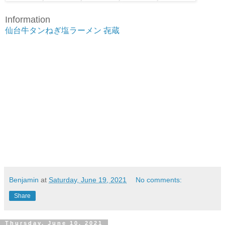
Information
仙台牛タンねぎ塩ラーメン 㐂蔵
Benjamin
at
Saturday, June 19, 2021
No comments:
Share
Thursday, June 10, 2021