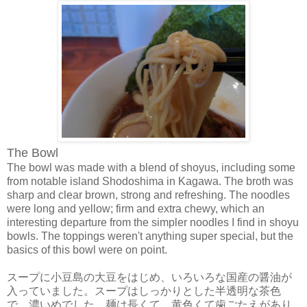
The Bowl
The bowl was made with a blend of shoyus, including some
from notable island Shodoshima in Kagawa. The broth was
sharp and clear brown, strong and refreshing. The noodles
were long and yellow; firm and extra chewy, which an
interesting departure from the simpler noodles I find in shoyu
bowls. The toppings weren't anything super special, but the
basics of this bowl were on point.
スープに小豆島の大豆をはじめ、いろいろな国産の醤油が
入っていました。スープはしっかりとした半透明な茶色
で、濃いめでした。麺は長くて、黄色くて歯ごたえがあり