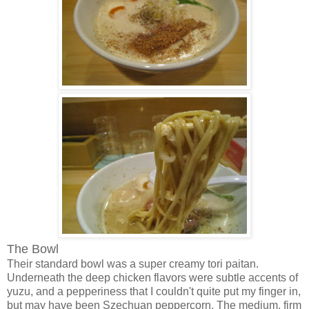
The Bowl
Their standard bowl was a super creamy tori paitan.
Underneath the deep chicken flavors were subtle accents of
yuzu, and a pepperiness that I couldn't quite put my finger in,
but may have been Szechuan peppercorn. The medium, firm