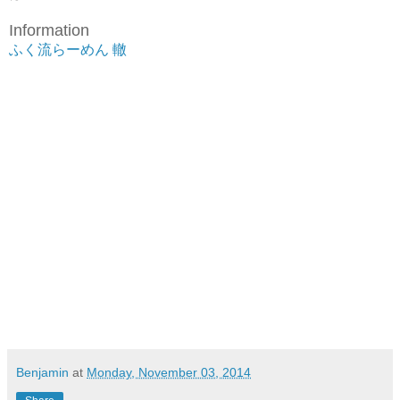
Information
ふく流らーめん 轍
Benjamin
at
Monday, November 03, 2014